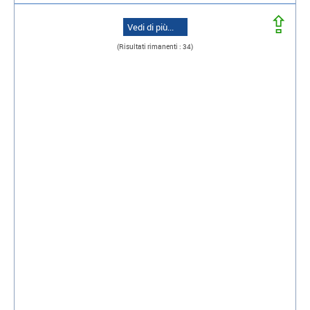
⇪
Vedi di più...
(Risultati rimanenti : 34)