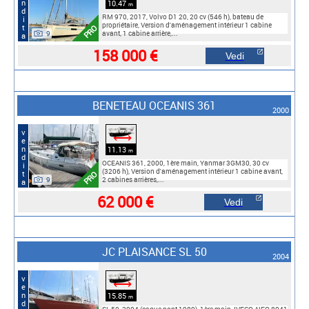
vendita
10.47
m
RM 970, 2017, Volvo D1 20, 20 cv (546 h), bateau de
propriétaire, Version d'aménagement intérieur 1 cabine
PRO
9
avant, 1 cabine arrière,...
158 000 €
Vedi
BENETEAU OCEANIS 361
2000
vendita
⟷
11.13
m
OCEANIS 361, 2000, 1ère main, Yanmar 3GM30, 30 cv
(3206 h), Version d'aménagement intérieur 1 cabine avant,
PRO
9
2 cabines arrières,...
62 000 €
Vedi
JC PLAISANCE SL 50
2004
vendita
⟷
15.85
m