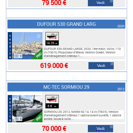
79 500 €
Vedi
DUFOUR 530 GRAND LARG
2020
vendita
⟷
16.35
m
DUFOUR 530 GRAND LARGE, 2020, 1ère main, Volvo, 110
cv (190 h), Propulseur d'étrave, Version Ocean, Version
PRO
9
d'aménagement intérieur 1...
619 000 €
Vedi
MC-TEC SORMIOU 29
2012
vendita
⟷
8.8
m
SORMIOU 29, 2012, NANNI N2 14, 14 cv (783 h), Version
d'aménagement intérieur 1 cabine avant ouverte, 1 cabine
PRO
9
arrière, Soute à voile...
70 000 €
Vedi