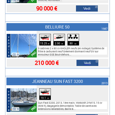
9
douche, Nombreux...
90 000 €
Vedi
BELLIURE 50
1987
vendita
🠓
⟷
15.25
2.00
80
m
m
cv
3 cabines 2 x 80 cv KHOLER neufs (en rodage) Système de
filtre à carburant neuf Gréement dormant neuf GV sur
PRO
9
enrouleur GSE Bout-dehors...
210 000 €
Vedi
JEANNEAU SUN FAST 3200
2013
vendita
⟷
10.1
m
Sun Fast 3200, 2013, 1ère main, YANMAR 2YM15, 15 cv
(509 h), Bagagerie démontable, Table de carré avec
PRO
9
extensions rabatables, Baille à...