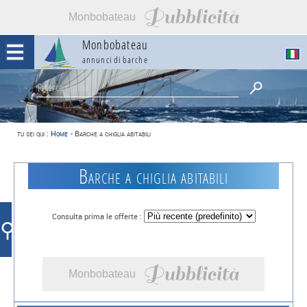
Pubblicità
Monbobateau
Monbobateau
annunci di barche
tu sei qui :
Home
-
Barche a chiglia abitabili
Barche a chiglia abitabili
Consulta prima le offerte :
⚲
Pubblicità
Monbobateau