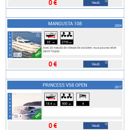
0 €
Vedi
MANGUSTA 108
2004
Locazione
⟷
33
2735
m
cv
Avec 30 nœuds de vitesse de croisière, vous pouvez relier
Saint Tropez
PRO
4
0 €
Vedi
PRINCESS V58 OPEN
2017
Locazione
⟷
18.4
900
4
m
cv
PRO
4
0 €
Vedi