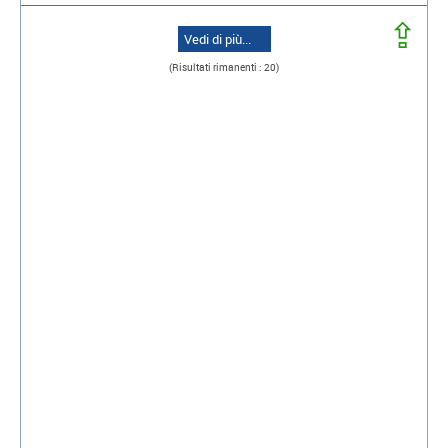
⇪
Vedi di più...
(Risultati rimanenti : 20)