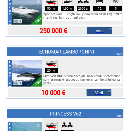
Locazione
WC
🠓
⟷
50
1.90
2600
12
5
m
m
cv
Specifications — Length 164’ (50m) Beam 30’ (9.1m) Draft 6’
(1.8m) Year built 2017 Builder...
PRO
9
250 000 €
Vedi
TECNOMAR LAMBORGHINI
2022
Locazione
⟷
20
m
M/Y FAST ONE Performance, plaisir de conduite et émotion :
sont les caractéristiques du Tecnomar Lamborghini 63. Le
PRO
9
yacht...
10 000 €
Vedi
PRINCESS V62
2009
⟷