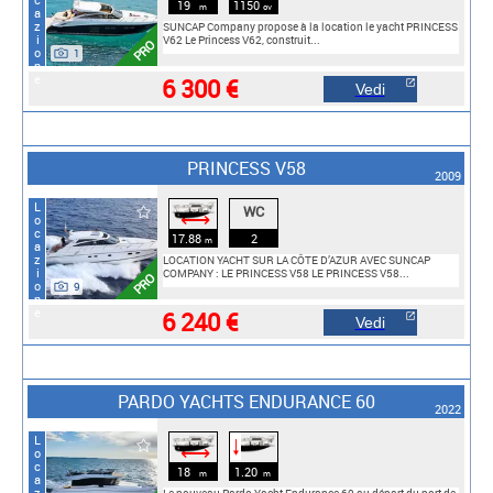
Locazione
19
1150
m
cv
SUNCAP Company propose à la location le yacht PRINCESS
V62 Le Princess V62, construit...
PRO
1
6 300 €
Vedi
PRINCESS V58
2009
Locazione
WC
⟷
17.88
2
m
LOCATION YACHT SUR LA CÔTE D’AZUR AVEC SUNCAP
COMPANY : LE PRINCESS V58 LE PRINCESS V58...
PRO
9
6 240 €
Vedi
PARDO YACHTS ENDURANCE 60
2022
Locazione
🠓
⟷
18
1.20
m
m