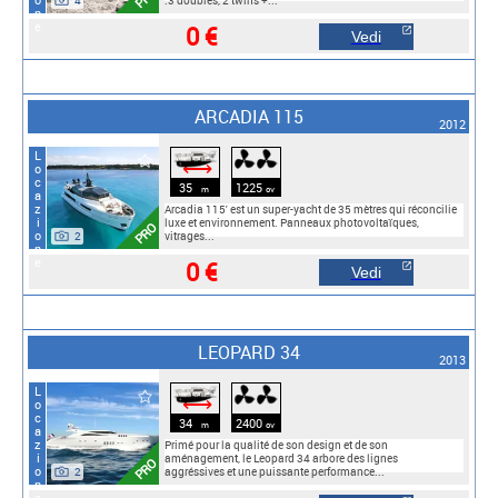
4
:3 doubles, 2 twins +...
0 €
Vedi
ARCADIA 115
2012
Locazione
⟷
35
1225
m
cv
Arcadia 115' est un super-yacht de 35 mètres qui réconcilie
luxe et environnement. Panneaux photovoltaïques,
PRO
2
vitrages...
0 €
Vedi
LEOPARD 34
2013
Locazione
⟷
34
2400
m
cv
Primé pour la qualité de son design et de son
aménagement, le Leopard 34 arbore des lignes
PRO
2
aggréssives et une puissante performance...