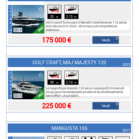
Locazione
🠓
⟷
35
2.15
m
m
ADVA yacht forms part of Benetti’s Mediterraneo 116 series
and was built in 2020. ADVA has just completed an
PRO
9
extensive...
175 000 €
Vedi
GULF CRAFT, MAJ MAJESTY 120
2023
Locazione
🠓
⟷
38
2.10
m
m
Le magnifique Majesty 120 est un superyacht immaculé
conçu pour les escapades privées et les divertissements
PRO
9
sans effort. Le puissant...
225 000 €
Vedi
MANGUSTA 165
2017