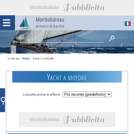
Pubblicità
Monbobateau
Monbobateau
annunci di barche
tu sei qui :
Home
-
Yacht a motore
Yacht a motore
Consulta prima le offerte :
⚲
Pubblicità
Monbobateau