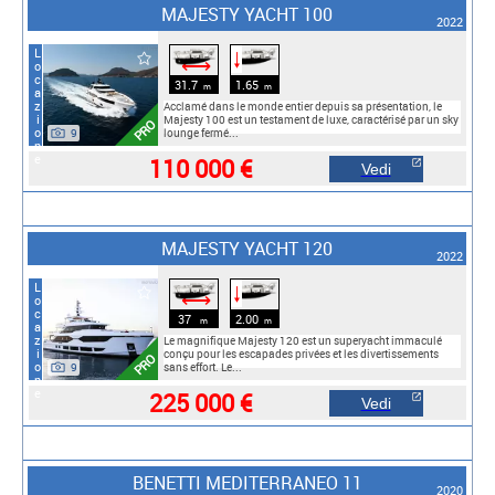
MAJESTY YACHT 100
2022
Locazione
🠓
⟷
31.7
1.65
m
m
Acclamé dans le monde entier depuis sa présentation, le
Majesty 100 est un testament de luxe, caractérisé par un sky
PRO
9
lounge fermé...
110 000 €
Vedi
MAJESTY YACHT 120
2022
Locazione
🠓
⟷
37
2.00
m
m
Le magnifique Majesty 120 est un superyacht immaculé
conçu pour les escapades privées et les divertissements
PRO
9
sans effort. Le...
225 000 €
Vedi
BENETTI MEDITERRANEO 11
2020