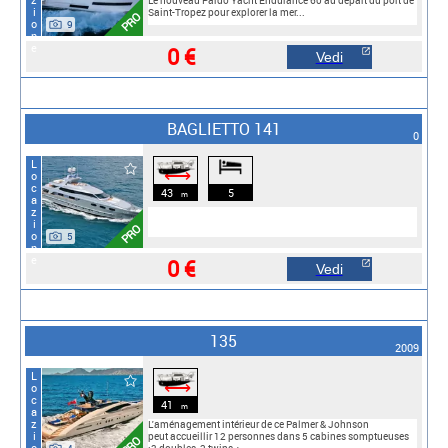
Le nouveau Pardo Yacht Endurance 60 au départ du port de
Saint-Tropez pour explorer la mer...
PRO
9
0 €
Vedi
BAGLIETTO 141
0
Locazione
⟷
43
5
m
PRO
5
0 €
Vedi
135
2009
Locazione
⟷
41
m
L'aménagement intérieur de ce Palmer & Johnson
peut accueillir 12 personnes dans 5 cabines somptueuses
PRO