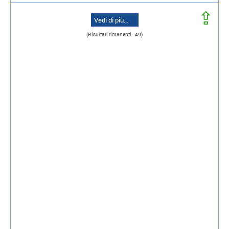
⇪
Vedi di più...
(Risultati rimanenti : 49)