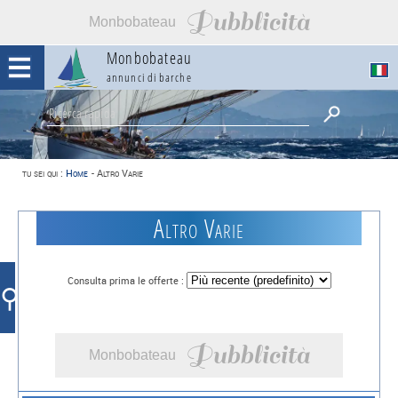
Pubblicità
Monbobateau
Monbobateau
annunci di barche
tu sei qui :
Home
-
Altro Varie
Altro Varie
Consulta prima le offerte :
⚲
Pubblicità
Monbobateau