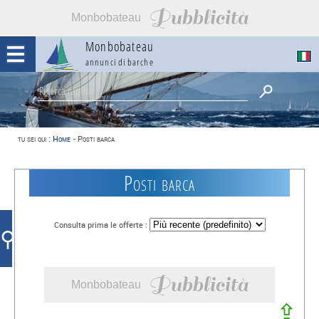
Pubblicità
Monbobateau
Monbobateau
annunci di barche
tu sei qui :
Home
-
Posti barca
Posti barca
Consulta prima le offerte :
⚲
Pubblicità
Monbobateau
⇪