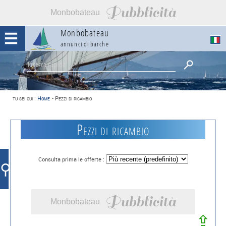
Pubblicità
Monbobateau
Monbobateau
annunci di barche
tu sei qui :
Home
-
Pezzi di ricambio
Pezzi di ricambio
Consulta prima le offerte :
⚲
Pubblicità
Monbobateau
⇪