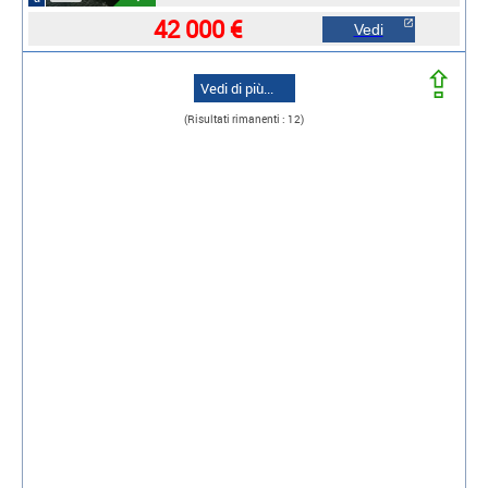
42 000 €
Vedi
⇪
Vedi di più...
(Risultati rimanenti : 12)