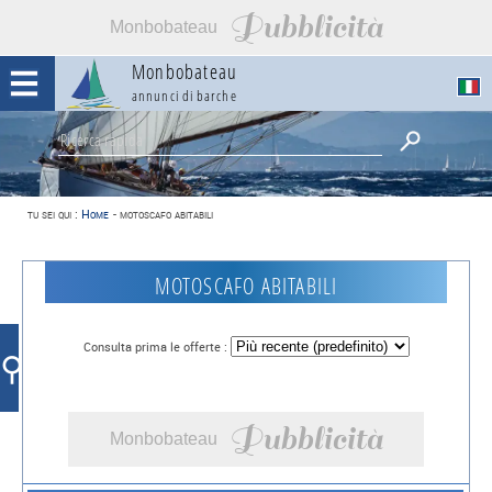
Pubblicità
Monbobateau
Monbobateau
annunci di barche
tu sei qui :
Home
-
motoscafo abitabili
motoscafo abitabili
Consulta prima le offerte :
⚲
Pubblicità
Monbobateau