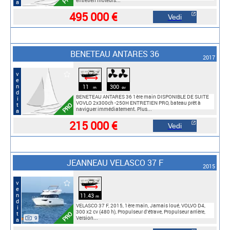
entretien moteurs...
495 000 €
Vedi
BENETEAU ANTARES 36
2017
vendita
⟷
11
300
m
cv
BENETEAU ANTARES 36 1ère main DISPONIBLE DE SUITE
VOVLO 2x300ch -250H ENTRETIEN PRO, bateau prêt à
PRO
naviguer immédiatement. Plus...
215 000 €
Vedi
JEANNEAU VELASCO 37 F
2015
vendita
⟷
11.43
m
VELASCO 37 F, 2015, 1ère main, Jamais loué, VOLVO D4,
300 x2 cv (480 h), Propulseur d'étrave, Propulseur arrière,
PRO
9
Version...