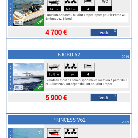
Locazione
WC
⟷
14
600
4
1
m
cv
Location de bateau à Saint-Tropez, optez pour le Pardo 43
Embarquez à bord...
PRO
5
4 700 €
Vedi
FJORD 52
2019
Locazione
⟷
15.8
4
m
cv
Le bateau Fjord 52 sera disponible en location à partir du 1
er Juillet 2022 au départ du Port de Saint-Tropez
PRO
9
5 900 €
Vedi
PRINCESS V62
2009
⟷