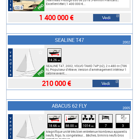
Jeanneau Prestige 630 de 2018 | Pavillon Francais |
Excellent état | 1 400 000 €...
PRO
9
1 400 000 €
Vedi
SEALINE T47
2002
vendita
⟷
14.26
m
SEALINE T47, 2002, VOLVO TAMD 74P (x2), 2 x 480 cv (786
h), Propulseur d'étrave, Version d'aménagement intérieur 1
PRO
cabine avant...
210 000 €
Vedi
ABACUS 62 FLY
2005
vendita
🠓
⟷
18.66
88.00
1014
7
3
m
m
cv
Magnifique unité très bien entretenue Nombreux appareils
neufs, frigo, tv, congelateur... Bâches, biminis neufs Gros
PRO