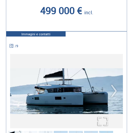
499 000 €
incl.
Immagini e contatti
/
9