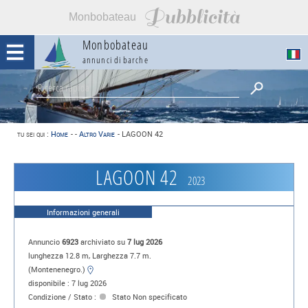
Pubblicità
Monbobateau
Monbobateau
annunci di barche
tu sei qui :
Home
-
-
Altro Varie
-
LAGOON 42
LAGOON 42
2023
Informazioni generali
Annuncio
6923
archiviato su
7 lug 2026
lunghezza 12.8 m, Larghezza 7.7 m.
(Montenenegro.)
disponibile : 7 lug 2026
Condizione / Stato :
Stato Non specificato