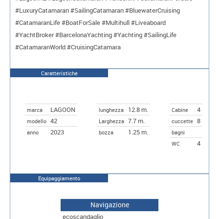
#LuxuryCatamaran #SailingCatamaran #BluewaterCruising
#CatamaranLife #BoatForSale #Multihull #Liveaboard
#YachtBroker #BarcelonaYachting #Yachting #SailingLife
#CatamaranWorld #CruisingCatamara
Caratteristiche
LAGOON
12.8 m.
4
marca
lunghezza
Cabine
42
7.7 m.
8
modello
Larghezza
cuccette
2023
1.25 m.
anno
bozza
bagni
4
WC
Equipaggiamento
Navigazione
ecoscandaglio