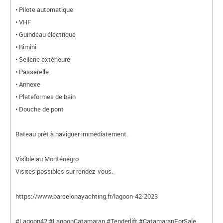
• Pilote automatique
• VHF
• Guindeau électrique
• Bimini
• Sellerie extérieure
• Passerelle
• Annexe
• Plateformes de bain
• Douche de pont
Bateau prêt à naviguer immédiatement.
Visible au Monténégro
Visites possibles sur rendez-vous.
https://www.barcelonayachting.fr/lagoon-42-2023
#Lagoon42 #LagoonCatamaran #Tenderlift #CatamaranForSale