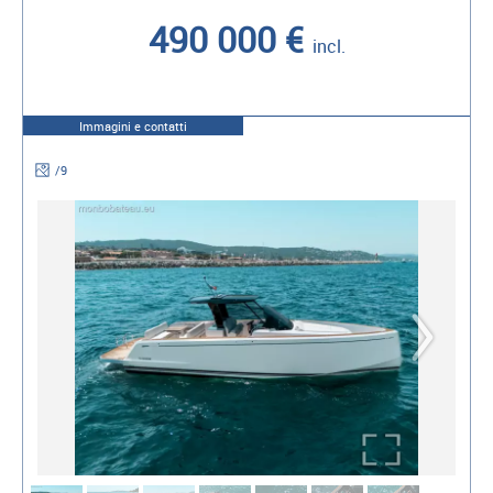
490 000 €
incl.
Immagini e contatti
/
9