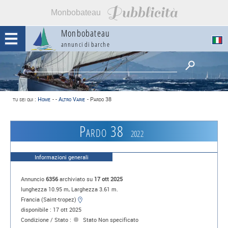
Pubblicità
Monbobateau
Monbobateau
annunci di barche
tu sei qui :
Home
-
-
Altro Varie
-
Pardo 38
Pardo 38
2022
Informazioni generali
Annuncio
6356
archiviato su
17 ott 2025
lunghezza 10.95 m, Larghezza 3.61 m.
Francia (Saint-tropez)
disponibile : 17 ott 2025
Condizione / Stato :
Stato Non specificato