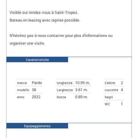
Visible sur rendez-vous à Saint-Tropez.
Bateau en leasing avec reprise possible.
N'hésitez pas à nous contacter pour plus d'informations ou
organiser une visite.
Caratteristiche
Pardo
10.95 m.
2
marca
lunghezza
Cabine
38
3.61 m.
4
modello
Larghezza
cuccette
2022
0.89 m.
anno
bozza
bagni
1
WC
Equipaggiamento