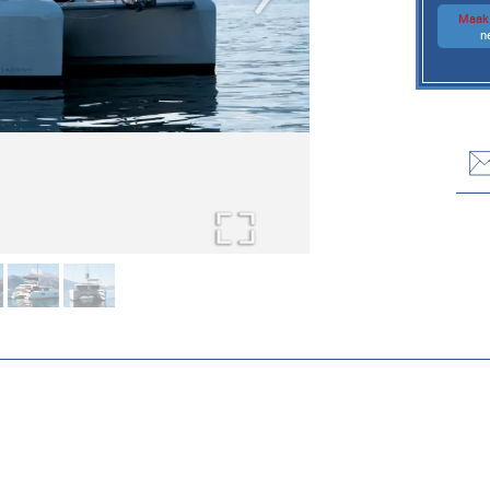
Maak 
n