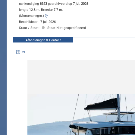
aankondiging
6923
gearchiveerd op
7 jul. 2026
lengte 12.8 m, Breedte 7.7 m.
(Montenenegro.)
Beschikbaar : 7 jul. 2026
Staat / Staat :
Staat Niet gespecificeerd
Afbeeldingen & Contact
/
9