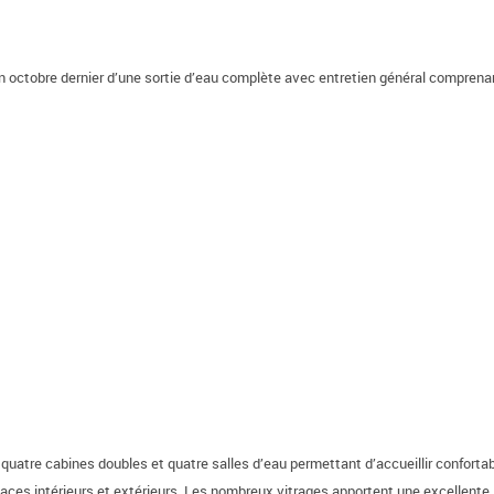
n octobre dernier d’une sortie d’eau complète avec entretien général comprenan
quatre cabines doubles et quatre salles d’eau permettant d’accueillir confortabl
aces intérieurs et extérieurs. Les nombreux vitrages apportent une excellente 