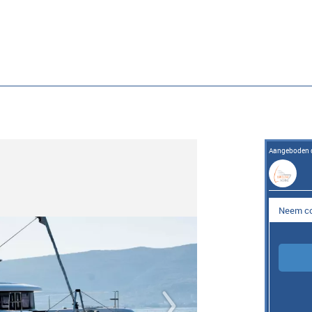
Aangeboden 
Neem co