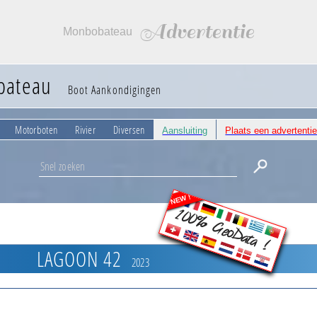
Advertentie
Monbobateau
bateau
Boot Aankondigingen
Motorboten
Rivier
Diversen
Aansluiting
Plaats een advertenti
NEW !
100% GeoData !
LAGOON 42
2023