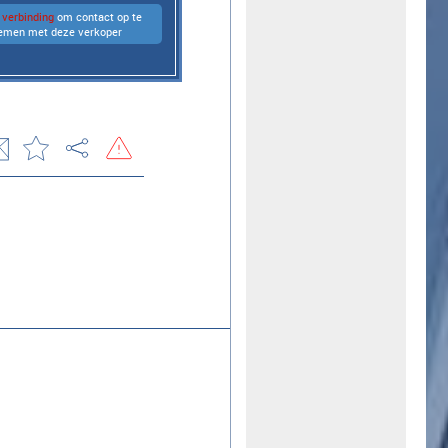
verbinding
om contact op te
emen met deze verkoper