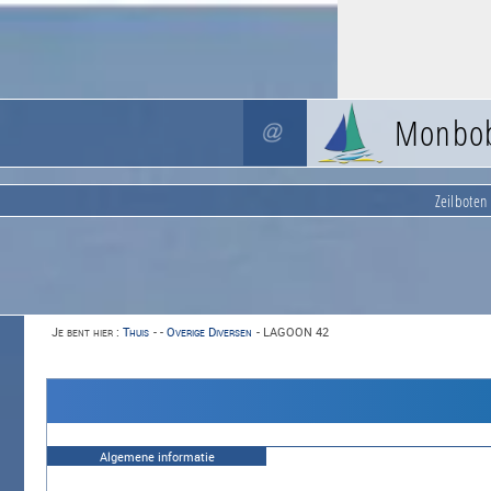
Monbo
Zeilboten
Je bent hier :
Thuis
-
-
Overige Diversen
-
LAGOON 42
Algemene informatie