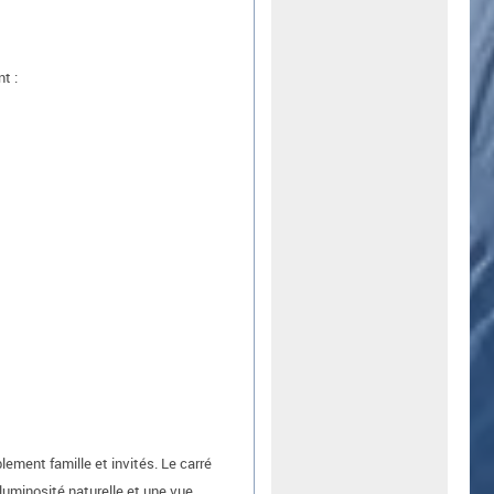
t :
ement famille et invités. Le carré
luminosité naturelle et une vue