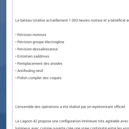
Le bateau totalise actuellement 1 093 heures moteur et a bénéficié e
• Révision moteurs
• Révision groupe électrogène
• Révision dessalinisateur
• Entretien saildrives
• Remplacement des anodes
• Antifouling neuf
• Polish complet des coques
L’ensemble des opérations a été réalisé par un représentant officiel.
Le Lagoon 42 propose une configuration intérieure très agréable avec 
lumineux avec cuisine ouverte crée une vraie continuité entre les esp