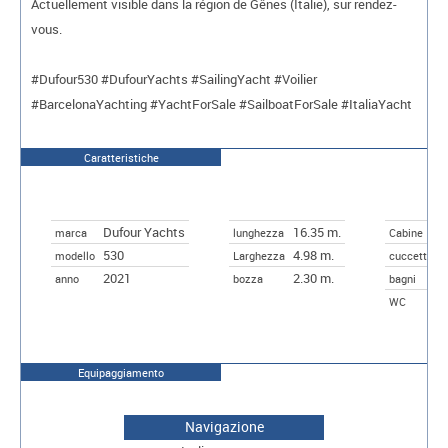
Actuellement visible dans la région de Gênes (Italie), sur rendez-
vous.
#Dufour530 #DufourYachts #SailingYacht #Voilier
#BarcelonaYachting #YachtForSale #SailboatForSale #ItaliaYacht
Caratteristiche
Dufour Yachts
16.35 m.
4
marca
lunghezza
Cabine
530
4.98 m.
8
modello
Larghezza
cuccette
2021
2.30 m.
anno
bozza
bagni
2
WC
Equipaggiamento
Navigazione