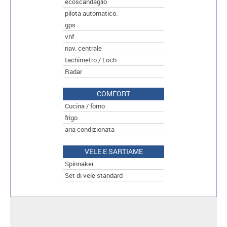
ecoscandaglio
pilota automatico.
gps
vhf
nav. centrale
tachimetro / Loch
Radar
COMFORT
Cucina / forno
frigo
aria condizionata
VELE E SARTIAME
Spinnaker
Set di vele standard