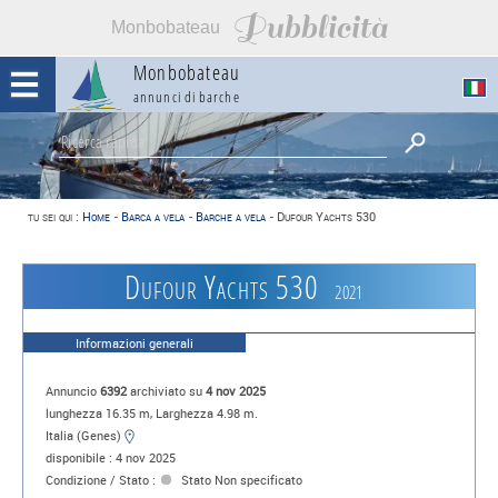
Pubblicità
Monbobateau
Monbobateau
annunci di barche
tu sei qui :
Home
-
Barca a vela
-
Barche a vela
-
Dufour Yachts 530
Dufour Yachts 530
2021
Informazioni generali
Annuncio
6392
archiviato su
4 nov 2025
lunghezza 16.35 m, Larghezza 4.98 m.
Italia (Genes)
disponibile : 4 nov 2025
Condizione / Stato :
Stato Non specificato