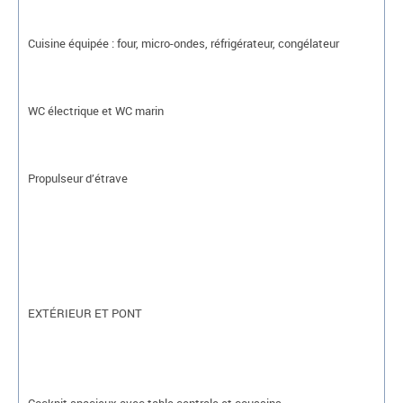
Cuisine équipée : four, micro-ondes, réfrigérateur, congélateur
WC électrique et WC marin
Propulseur d’étrave
EXTÉRIEUR ET PONT
Cockpit spacieux avec table centrale et coussins