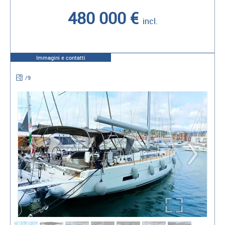
480 000 €
incl.
Immagini e contatti
/
9