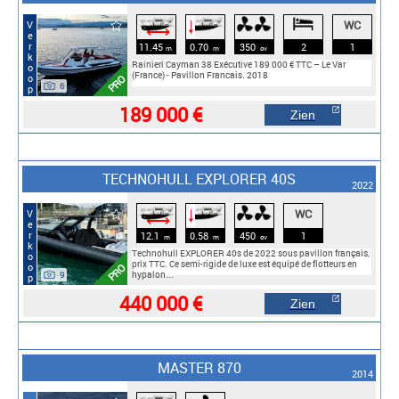
WC
Verkoop
🠓
⟷
11.45
0.70
350
2
1
m
m
cv
Rainieri Cayman 38 Exécutive 189 000 € TTC – Le Var
(France) - Pavillon Francais. 2018
PRO
6
189 000 €
Zien
TECHNOHULL EXPLORER 40S
2022
WC
Verkoop
🠓
⟷
12.1
0.58
450
1
m
m
cv
Technohull EXPLORER 40s de 2022 sous pavillon français,
prix TTC. Ce semi-rigide de luxe est équipé de flotteurs en
PRO
9
hypalon...
440 000 €
Zien
MASTER 870
2014