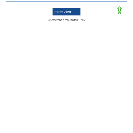
⇪
meer zien ...
(Resterende resultaten : 79)