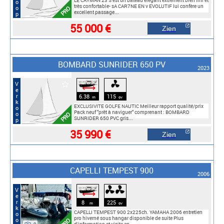
LE CAYMAN 23 S est un bateau élégant extrement bien fini et
très confortable- sA CAR7NE EN v EVOLUTIF lui confère un
PRO
excellent passage...
55 000 €
Zien
BOMBARD SUNRIDER 650 PV
2023
Verkoop
⟷
6.38
115
m
cv
EXCLUSIVITE GOLFE NAUTIC Meilleur rapport qualité/prix
Pack neuf "prêt à naviguer" comprenant : BOMBARD
PRO
SUNRIDER 650 PVC gris...
35 990 €
Zien
CAPELLI TEMPEST 900
2006
Verkoop
⟷
8
225
m
cv
CAPELLI TEMPEST 900 2x225ch. YAMAHA 2006 entretien
pro hiverné sous hangar disponible de suite Plus
PRO