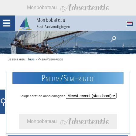
Advertentie
Monbobateau
Monbobateau
Boot Aankondigingen
Je bent hier :
Thuis
-
Pneum/Semi-rigide
Pneum/Semi-rigide
Bekijk eerst de aanbiedingen :
⚲
Advertentie
Monbobateau