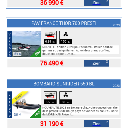
36 990 €
Zien
PAV FRANCE THOR.700 PRESTI
2023
Verkoop
⟷
6.99
150
m
cv
NOUVELLE finition 2023 pour ce bateau Italien haut de
gamme au design italien. Autovideur, grands coffres,
PRO
6
douchette de pont, Evier,...
76 490 €
Zien
BOMBARD SUNRIDER 550 BL
2023
Nieuw
Verkoop
⟷
5.5
60
m
cv
NOUVEAUTE 2023 en Bretagne chez votre concessionnaire
de la presqu'ile de Rhuys pays de Vannes au cœur du Golfe
PRO
4
du MORBIHAN Présent...
31 190 €
Zien