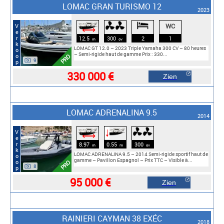
LOMAC GRAN TURISMO 12
2023
WC
Verkoop
⟷
12.5
300
2
1
m
cv
LOMAC GT 12.0 – 2023 Triple Yamaha 300 CV – 80 heures
– Semi-rigide haut de gamme Prix : 330...
PRO
9
330 000 €
Zien
LOMAC ADRENALINA 9.5
2014
Verkoop
🠓
⟷
8.97
0.55
300
m
m
cv
LOMAC ADRENALINA 9.5 – 2014 Semi-rigide sportif haut de
gamme – Pavillon Espagnol – Prix TTC – Visible à...
PRO
8
95 000 €
Zien
RAINIERI CAYMAN 38 EXÉC
2018