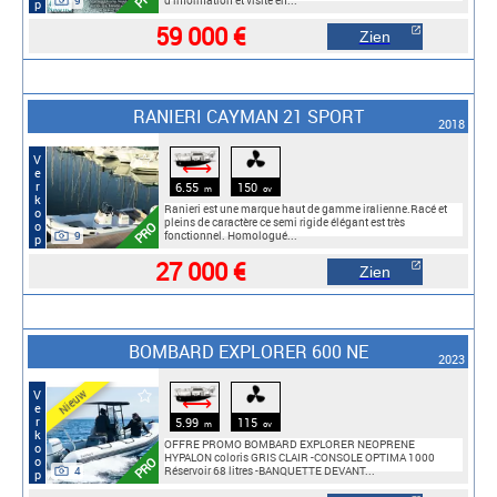
9
d'information et visite en...
59 000 €
Zien
RANIERI CAYMAN 21 SPORT
2018
Verkoop
⟷
6.55
150
m
cv
Ranieri est une marque haut de gamme iralienne.Racé et
pleins de caractère ce semi rigide élégant est très
PRO
9
fonctionnel. Homologué...
27 000 €
Zien
BOMBARD EXPLORER 600 NE
2023
Nieuw
Verkoop
⟷
5.99
115
m
cv
OFFRE PROMO BOMBARD EXPLORER NEOPRENE
HYPALON coloris GRIS CLAIR -CONSOLE OPTIMA 1000
PRO
4
Réservoir 68 litres -BANQUETTE DEVANT...