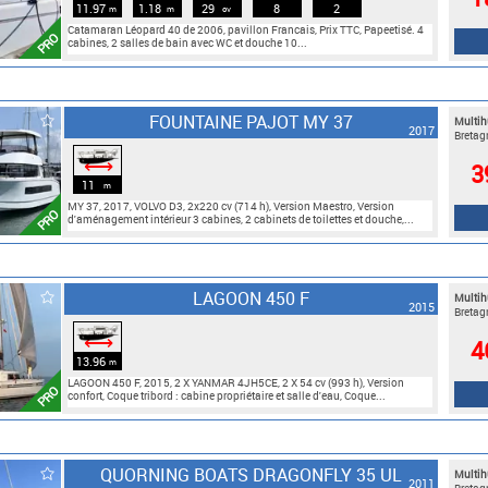
11.97
1.18
29
8
2
m
m
cv
Catamaran Léopard 40 de 2006, pavillon Francais, Prix TTC, Papeetisé. 4
PRO
cabines, 2 salles de bain avec WC et douche 10...
FOUNTAINE PAJOT MY 37
Multih
2017
Bretag
⟷
3
11
m
MY 37, 2017, VOLVO D3, 2x220 cv (714 h), Version Maestro, Version
PRO
d'aménagement intérieur 3 cabines, 2 cabinets de toilettes et douche,...
LAGOON 450 F
Multih
2015
Bretag
⟷
4
13.96
m
LAGOON 450 F, 2015, 2 X YANMAR 4JH5CE, 2 X 54 cv (993 h), Version
PRO
confort, Coque tribord : cabine propriétaire et salle d'eau, Coque...
QUORNING BOATS DRAGONFLY 35 UL
Multih
2011