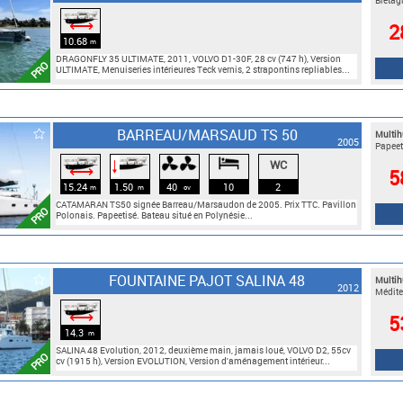
Bretag
⟷
2
10.68
m
DRAGONFLY 35 ULTIMATE, 2011, VOLVO D1-30F, 28 cv (747 h), Version
PRO
ULTIMATE, Menuiseries intérieures Teck vernis, 2 strapontins repliables...
BARREAU/MARSAUD TS 50
Multih
2005
Papeet
WC
🠓
⟷
5
15.24
1.50
40
10
2
m
m
cv
CATAMARAN TS50 signée Barreau/Marsaudon de 2005. Prix TTC. Pavillon
PRO
Polonais. Papeetisé. Bateau situé en Polynésie...
FOUNTAINE PAJOT SALINA 48
Multih
2012
Médite
⟷
5
14.3
m
SALINA 48 Evolution, 2012, deuxième main, jamais loué, VOLVO D2, 55cv
PRO
cv (1915 h), Version EVOLUTION, Version d'aménagement intérieur...