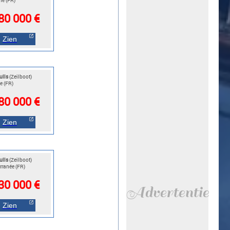
ne (FR)
80 000 €
Zien
ulls
(Zeilboot)
e (FR)
80 000 €
Zien
ulls
(Zeilboot)
rranée (FR)
30 000 €
Advertentie
Zien