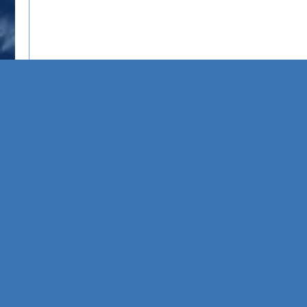
Sorry, de server is niet bereikbaar, controleer uw verbinding
net::ERR_CONNECTION_REFUSED