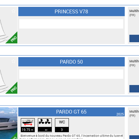
PRINCESS V78
Multih
(FR)
PRO
PARDO 50
Multih
(FR)
PRO
PARDO GT 65
Multih
2025
(FR)
WC
⟷
19.75
3
m
cv
Bienvenue à bord du nouveau Pardo GT 65, l'incarnation ultime du luxe et