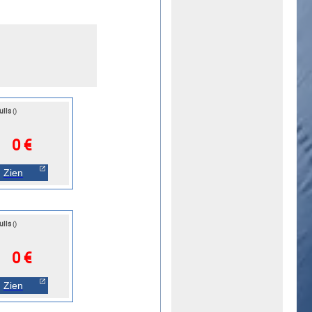
ulls
()
0 €
Zien
ulls
()
0 €
Zien