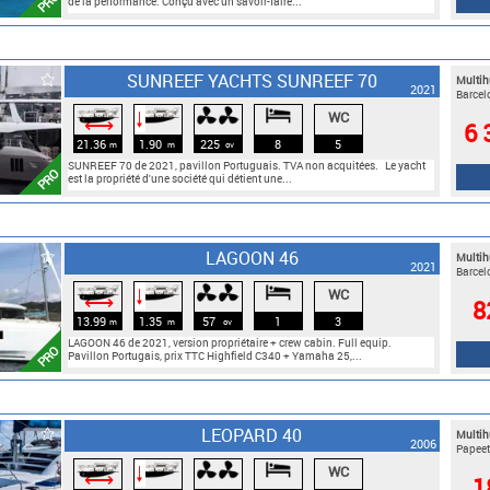
PRO
de la performance. Conçu avec un savoir-faire...
SUNREEF YACHTS SUNREEF 70
Multih
2021
Barcel
WC
🠓
⟷
6 
21.36
1.90
225
8
5
m
m
cv
SUNREEF 70 de 2021, pavillon Portuguais. TVA non acquitées. Le yacht
PRO
est la propriété d'une société qui détient une...
LAGOON 46
Multih
2021
Barcel
WC
🠓
⟷
8
13.99
1.35
57
1
3
m
m
cv
LAGOON 46 de 2021, version propriétaire + crew cabin. Full equip.
PRO
Pavillon Portugais, prix TTC Highfield C340 + Yamaha 25,...
LEOPARD 40
Multih
2006
Papeet
WC
🠓
⟷
1