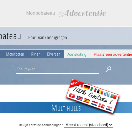
Advertentie
Monbobateau
bateau
Boot Aankondigingen
Motorboten
Rivier
Diversen
Aansluiting
Plaats een advertenti
NEW !
100% GeoData !
Multihulls
Bekijk eerst de aanbiedingen :