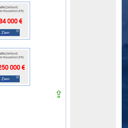
ulls
(Zeilboot)
en-Roussillon (FR)
84 000 €
Zien
ulls
(Zeilboot)
en-Roussillon (FR)
250 000 €
Zien
⇪