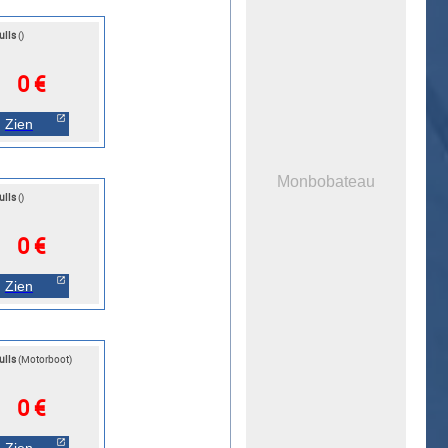
ulls
()
0 €
Zien
Monbobateau
ulls
()
0 €
Zien
ulls
(Motorboot)
0 €
Zien