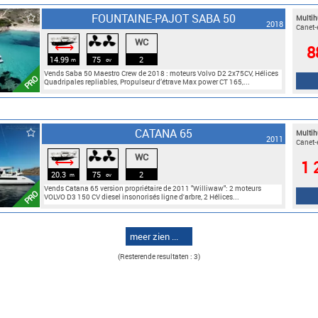
FOUNTAINE-PAJOT SABA 50
Multih
2018
Canet-
WC
⟷
8
14.99
75
2
m
cv
Vends Saba 50 Maestro Crew de 2018 : moteurs Volvo D2 2x75CV, Hélices
PRO
Quadripales repliables, Propulseur d’étrave Max power CT 165,...
CATANA 65
Multih
2011
Canet-
WC
⟷
1 
20.3
75
2
m
cv
Vends Catana 65 version propriétaire de 2011 "Williwaw": 2 moteurs
PRO
VOLVO D3 150 CV diesel insonorisés ligne d'arbre, 2 Hélices...
meer zien ...
(Resterende resultaten : 3)