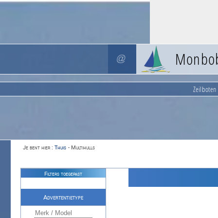
Monbo
Zeilboten
Je bent hier :
Thuis
-
Multihulls
Filters toegepast
Advertentietype
Verkoop