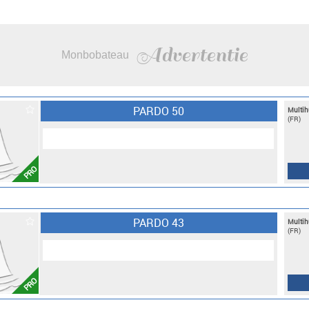
Advertentie
Monbobateau
PARDO 50
Multih
(FR)
PRO
PARDO 43
Multih
(FR)
PRO