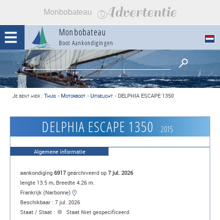
Advertentie
Monbobateau
Monbobateau
Boot Aankondigingen
Je bent hier :
Thuis
-
Motorboot
-
Uitgelicht
-
DELPHIA ESCAPE 1350
DELPHIA ESCAPE 1350
2015
Algemene informatie
aankondiging
6917
gearchiveerd op
7 jul. 2026
lengte 13.5 m, Breedte 4.26 m.
Frankrijk (Narbonne)
Beschikbaar : 7 jul. 2026
Staat / Staat :
Staat Niet gespecificeerd