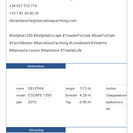
+34 637 510 716
+33 7 81 43 00 35
olivierharoche@barcelonayachting.com
#Delphia1350 #DelphiaEscape #TrawlerForSale #BoatForSale
#YachtBroker #BarcelonaYachting #Liveaboard #Vedette
#BateauOccasion #Narbonne #TrawlerLife
kenmerken
DELPHIA
13.5 m.
3
merk
lengte
Hutten
ESCAPE 1350
4.26 m.
6
model
Breedte
Slaapplaatsen
2015
0.90 m.
jaar
Tap
badkamers
2
WC
Uitrusting