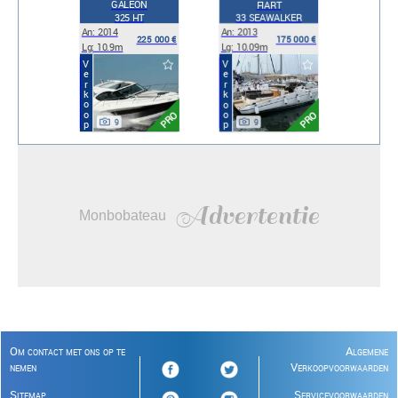
GALEON
FIART
325 HT
33 SEAWALKER
An: 2014
An: 2013
225 000 €
175 000 €
Lg: 10.9m
Lg: 10.09m
Verkoop
Verkoop
PRO
PRO
9
9
Advertentie
Monbobateau
Om contact met ons op te
Algemene
nemen
Verkoopvoorwaarden
Sitemap
Servicevoorwaarden