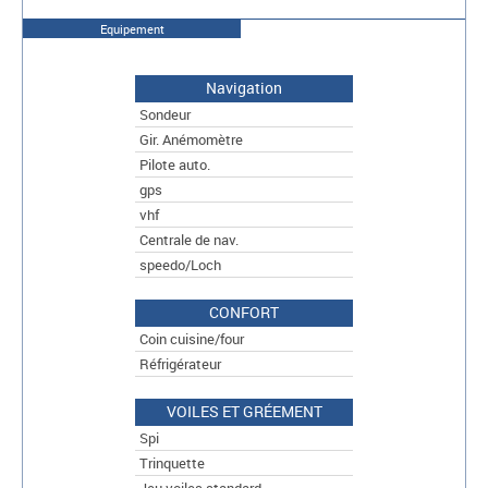
Equipement
Navigation
Sondeur
Gir. Anémomètre
Pilote auto.
gps
vhf
Centrale de nav.
speedo/Loch
CONFORT
Coin cuisine/four
Réfrigérateur
VOILES ET GRÉEMENT
Spi
Trinquette
Jeu voiles standard