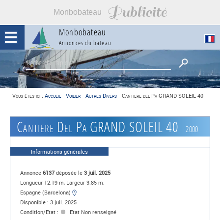
Publicité
Monbobateau
Monbobateau
Annonces du bateau
Vous êtes ici :
Accueil
-
Voilier
-
Autres Divers
-
Cantiere del Pa GRAND SOLEIL 40
Cantiere Del Pa GRAND SOLEIL 40
2000
Informations générales
Annonce
6137
déposée le
3 juil. 2025
Longueur 12.19 m, Largeur 3.85 m.
Espagne (Barcelona)
Disponible : 3 juil. 2025
Condition/Etat :
Etat Non renseigné