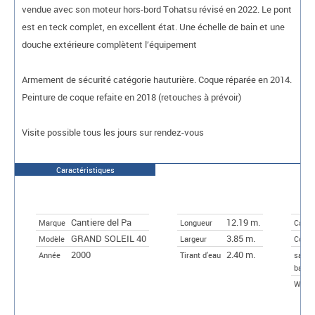
vendue avec son moteur hors-bord Tohatsu révisé en 2022. Le pont
est en teck complet, en excellent état. Une échelle de bain et une
douche extérieure complètent l’équipement
Armement de sécurité catégorie hauturière. Coque réparée en 2014.
Peinture de coque refaite en 2018 (retouches à prévoir)
Visite possible tous les jours sur rendez-vous
Caractéristiques
Cantiere del Pa
12.19 m.
Marque
Longueur
Cabin
GRAND SOLEIL 40
3.85 m.
Modèle
Largeur
Couch
2000
2.40 m.
Année
Tirant d'eau
salles
bain
WC