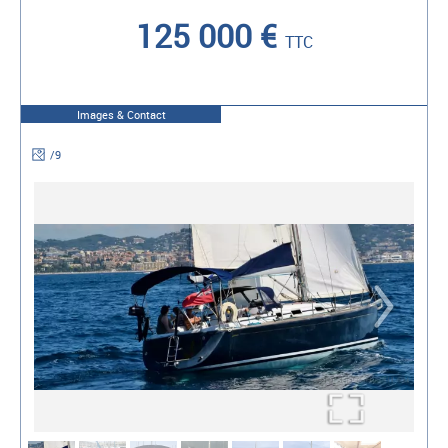
125 000 €
TTC
Images & Contact
/
9