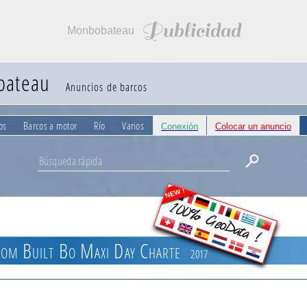
Publicidad
Monbobateau
bateau
Anuncios de barcos
os
Barcos a motor
Río
Varios
Conexión
Colocar un anuncio
NEW !
100% GeoData !
om Built Bo Maxi Day Charte
2017