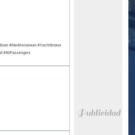
Boat #Mediterranean #YachtBroker
al #80Passengers
Publicidad