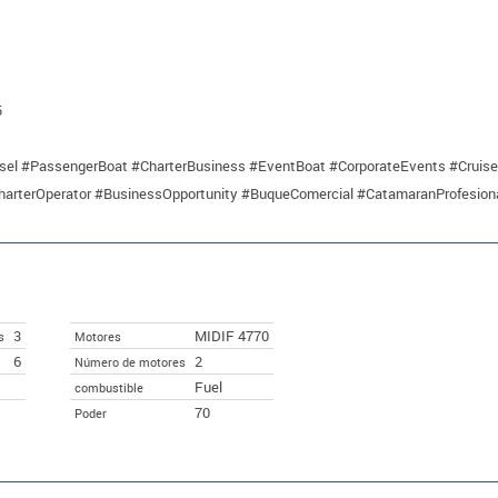
5
l #PassengerBoat #CharterBusiness #EventBoat #CorporateEvents #Cruise
harterOperator #BusinessOpportunity #BuqueComercial #CatamaranProfesion
3
MIDIF 4770
s
Motores
6
2
Número de motores
Fuel
combustible
70
Poder