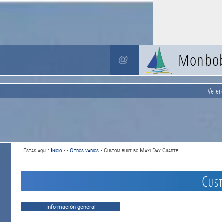
Monbo
Veler
Estás aquí :
Inicio
-
-
Otros varios
-
Custom built bo Maxi Day Charte
Cust
Información general