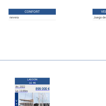
CONFORT
VE
nevera
Juego de
LAGOON
LG 46
An: 2022
899 000 €
Lg: 13.99m
Venta