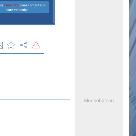
vor
conéctate
para contactar a
este vendedor
Monbobateau