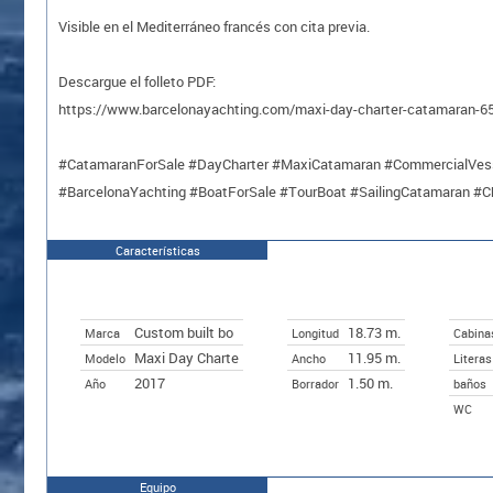
Visible en el Mediterráneo francés con cita previa.
Descargue el folleto PDF:
https://www.barcelonayachting.com/maxi-day-charter-catamaran-6
#CatamaranForSale #DayCharter #MaxiCatamaran #CommercialVesse
#BarcelonaYachting #BoatForSale #TourBoat #SailingCatamaran #C
Características
Custom built bo
18.73 m.
Marca
Longitud
Cabina
Maxi Day Charte
11.95 m.
Modelo
Ancho
Literas
2017
1.50 m.
Año
Borrador
baños
WC
Equipo