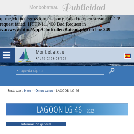
Publicidad
Monbobateau
Warning
:
file_get_contents(https://nominatim.openstreetmap.org/search?
q=me,Monténégro&format=json): Failed to open stream: HTTP
request failed! HTTP/1.1 400 Bad Request in
/var/www/html/App/Controller/Bateau.php
on line
249
Monbobateau
Anuncios de barcos
Estás aquí :
Inicio
-
-
Otros varios
-
LAGOON LG 46
LAGOON LG 46
2022
Información general