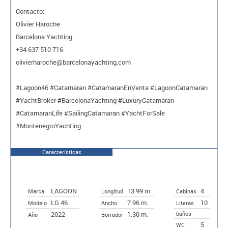
Contacto:
Olivier Haroche
Barcelona Yachting
+34 637 510 716
olivierharoche@barcelonayachting.com
#Lagoon46 #Catamaran #CatamaranEnVenta #LagoonCatamaran
#YachtBroker #BarcelonaYachting #LuxuryCatamaran
#CatamaranLife #SailingCatamaran #YachtForSale
#MontenegroYachting
Características
LAGOON
13.99 m.
4
Marca
Longitud
Cabinas
LG 46
7.96 m.
10
Modelo
Ancho
Literas
2022
1.30 m.
baños
Año
Borrador
5
WC