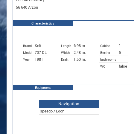
56 640 Arzon
Characteristics
Kelt
6.98 m.
1
Brand
Length
Cabins
707 DL
2.48 m.
5
Model
Width
Berths
1981
1.50 m.
Year
Draft
bathrooms
false
WC
Equipment
Navigation
speedo / Loch