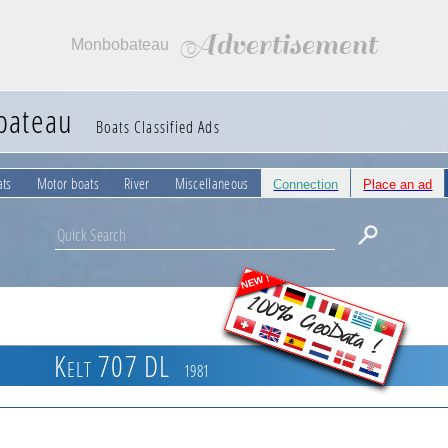
Advertisement
Monbobateau
bateau
Boats Classified Ads
ats
Motor boats
River
Miscellaneous
Connection
Place an ad
NEW !
100% GeoData !
Kelt 707 DL
1981