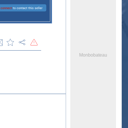
e
connect
to contact this seller
Monbobateau