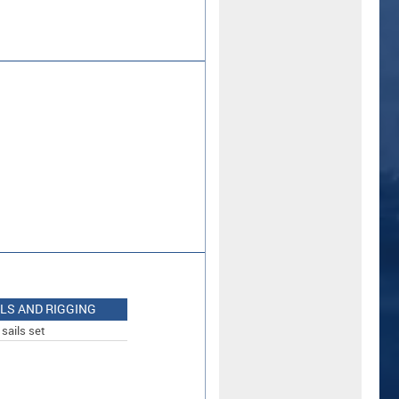
ILS AND RIGGING
sails set