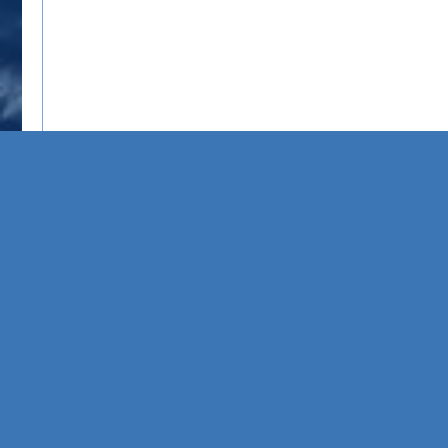
Sorry, the server is unreachable, please check your connection
net::ERR_CONNECTION_REFUSED
To contact u
Site Map
Cookie Mana