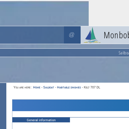
Monbo
Sailbo
You are here :
Home
-
Sailboat
-
Habitable dinghies
-
Kelt 707 DL
General information