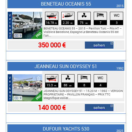
BENETEAU OCEANIS 55
2015
WC
Verkauf
🠓
⟷
16.78
2.20
75
7
3
m
m
cv
BENETEAU OCEANIS 55 – 2015 – Pavillon Turc – Prix HT –
Visible à Barcelone, Espagne Le Beneteau Oceanis 55 est
PRO
9
l’un...
350 000 €
sehen
JEANNEAU SUN ODYSSEY 51
1992
WC
Verkauf
⟷
15.3
88
8
4
m
cv
JEANNEAU SUN ODYSSEY 51 – 15,20 M – 1992 – VERSION
PROPRIETAIRE – PAVILLON FRANÇAIS – PRIX TTC
PRO
9
Magnifique voilier...
140 000 €
sehen
DUFOUR YACHTS 530
2021