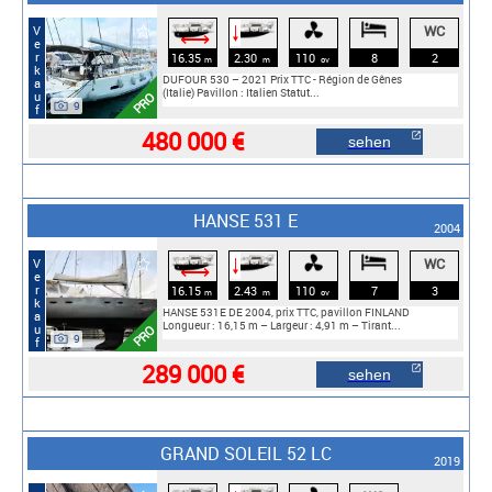
WC
Verkauf
🠓
⟷
16.35
2.30
110
8
2
m
m
cv
DUFOUR 530 – 2021 Prix TTC - Région de Gênes
(Italie) Pavillon : Italien Statut...
PRO
9
480 000 €
sehen
HANSE 531 E
2004
WC
Verkauf
🠓
⟷
16.15
2.43
110
7
3
m
m
cv
HANSE 531E DE 2004, prix TTC, pavillon FINLAND
Longueur : 16,15 m – Largeur : 4,91 m – Tirant...
PRO
9
289 000 €
sehen
GRAND SOLEIL 52 LC
2019