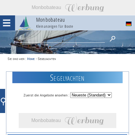
Werbung
Monbobateau
Monbobateau
Kleinanzeigen für Boote
Sie sind hier :
Home
-
Segelyachten
Segelyachten
Zuerst die Angebote ansehen :
⚲
Werbung
Monbobateau