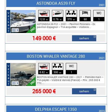
ASTONDOA AS39 FLY
2001
WC
Verkauf
🠓
⟷
12.8
0.76
370
60
1
m
m
cv
ASTONDOA 39 FLY – 2001 – Pavillon Polonais – Ex
pavillon Espagnol – TVA acquittée – Visible à...
PRO
9
149 000 €
sehen
BOSTON WHALER VANTAGE 280
2021
WC
Verkauf
⟷
8.82
300
1
m
cv
BOSTON WHALER VANTAGE 280 – 2021 – Première main –
TVA payée – Visible à Vannes (France) – Prix : 265 000 €
PRO
9
TTC....
265 000 €
sehen
DELPHIA ESCAPE 1350
2015