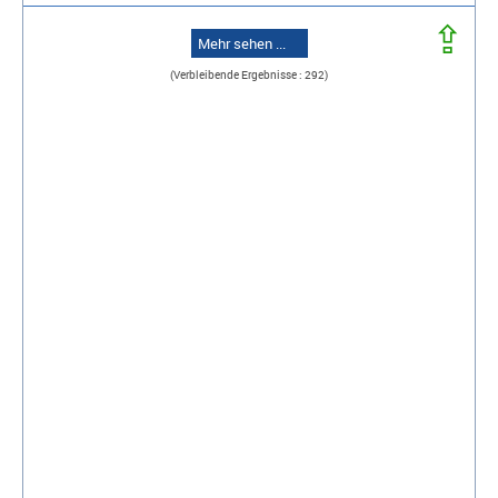
⇪
Mehr sehen ...
(Verbleibende Ergebnisse : 292)