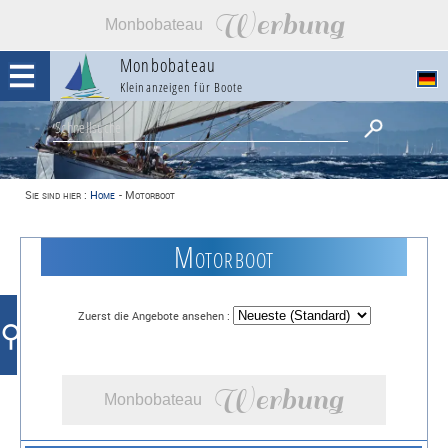
Werbung
Monbobateau
Monbobateau
Kleinanzeigen für Boote
Sie sind hier :
Home
-
Motorboot
Motorboot
Zuerst die Angebote ansehen :
⚲
Werbung
Monbobateau