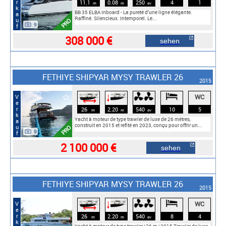
Verkauf
11.1
0.08
250
4
1
m
m
cv
BB 35 ELBA Inboard - La pureté d’une ligne élégante.
Raffiné. Silencieux. Intemporel. Le...
PRO
9
308 000 €
sehen
FETHIYE SHIPYAR MYSY TRAWLER 26
2015
WC
Verkauf
🠓
⟷
26
2.20
540
10
5
m
m
cv
Yacht à moteur de type trawler de luxe de 26 mètres,
construit en 2015 et refité en 2023, conçu pour offrir un...
PRO
9
2 100 000 €
sehen
FETHIYE SHIPYAR MYSY TRAWLER 26
2015
WC
Verkauf
🠓
⟷
26
2.20
540
8
4
m
m
cv