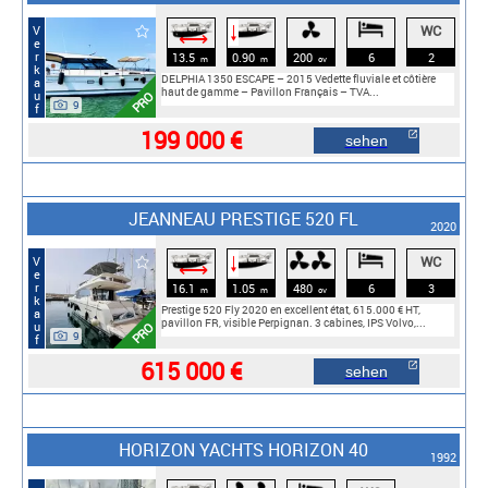
WC
Verkauf
🠓
⟷
13.5
0.90
200
6
2
m
m
cv
DELPHIA 1350 ESCAPE – 2015 Vedette fluviale et côtière
haut de gamme – Pavillon Français – TVA...
PRO
9
199 000 €
sehen
JEANNEAU PRESTIGE 520 FL
2020
WC
Verkauf
🠓
⟷
16.1
1.05
480
6
3
m
m
cv
Prestige 520 Fly 2020 en excellent état, 615.000 € HT,
pavillon FR, visible Perpignan. 3 cabines, IPS Volvo,...
PRO
9
615 000 €
sehen
HORIZON YACHTS HORIZON 40
1992