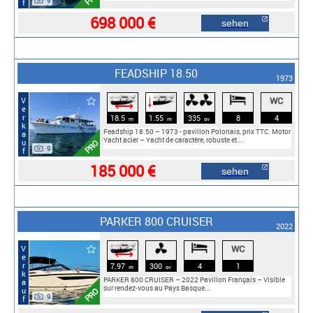
9
698 000 €
sehen
FEADSHIP 18.50
1973
WC
Verkauf
🠓
⟷
18.5
1.55
335
8
4
m
m
cv
Feadship 18.50 – 1973 - pavillon Polonais, prix TTC. Motor
Yacht acier – Yacht de caractère, robuste et...
PRO
9
185 000 €
sehen
PARKER 800 CRUISER
2022
WC
Verkauf
⟷
7.97
300
4
1
m
cv
PARKER 800 CRUISER – 2022 Pavillon Français – Visible
sur rendez-vous au Pays Basque...
PRO
9