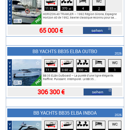
WC
Verkauf
⟷
11.93
370
4
2
m
cv
HORIZON 40 TRAWLER — 1992 Région Girona, Espagne
Horizon 40 de 1992, trawler classique reconnu pour sa...
PRO
9
65 000 €
sehen
BB YACHTS BB35 ELBA OUTBO
2026
WC
Verkauf
🠓
⟷
11.1
0.60
300
4
1
m
m
cv
BB 35 ELBA Outboard — La pureté d'une ligne élégante.
Raffiné. Puissant. Intemporel. Le BB 35...
PRO
9
306 300 €
sehen
BB YACHTS BB35 ELBA INBOA
2026
WC
🠓
⟷