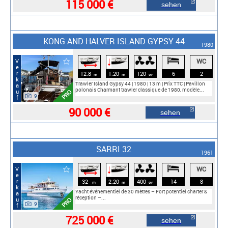
115 000 €
sehen
KONG AND HALVER ISLAND GYPSY 44
1980
WC
Verkauf
🠓
⟷
12.8
1.20
120
6
2
m
m
cv
Trawler Island Gypsy 44 | 1980 | 13 m | Prix TTC | Pavillon
polonais Charmant trawler classique de 1980, modèle...
PRO
9
90 000 €
sehen
SARRI 32
1961
WC
Verkauf
🠓
⟷
32
2.20
400
14
8
m
m
cv
Yacht événementiel de 30 mètres – Fort potentiel charter &
réception –...
PRO
9
725 000 €
sehen