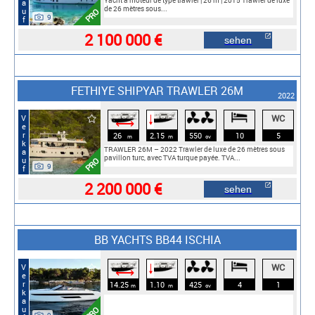
Yacht à moteur de type trawler | 26 m | 2015 Trawler de luxe
de 26 mètres sous...
PRO
9
2 100 000 €
sehen
FETHIYE SHIPYAR TRAWLER 26M
2022
WC
Verkauf
🠓
⟷
26
2.15
550
10
5
m
m
cv
TRAWLER 26M – 2022 Trawler de luxe de 26 mètres sous
pavillon turc, avec TVA turque payée. TVA...
PRO
9
2 200 000 €
sehen
BB YACHTS BB44 ISCHIA
WC
Verkauf
🠓
⟷
14.25
1.10
425
4
1
m
m
cv
PRO