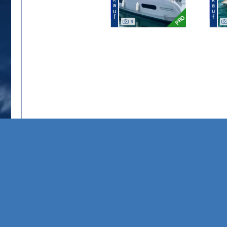
PRO
9
Entschuldigung, der Server ist nicht erreichbar, bitte überprüfen Si
net::ERR_CONNECTION_REFUSED