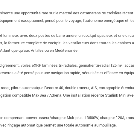
résente une opportunité rare sur le marché des catamarans de croisière récents
d’équipement exceptionnel, pensé pour le voyage, l’autonomie énergétique et le
lumineux avec deux postes de barre arrière, un cockpit spacieux et une circula
, la fermeture complète de cockpit, les ventilateurs dans toutes les cabines a
 Atlantique qu’aux Antilles ou en Méditerranée.
 gréement, voiles eXRP laminées tri-radiales, gennaker tri-radial 125 m², acc
vres a été pensé pour une navigation rapide, sécurisée et efficace en équipa
adar, pilote automatique Reactor 40, double traceur, AIS, cartographie étendue 
igation compatible MaxSea / Adrena. Une installation récente Starlink Mini ave
n comprenant convertisseur/chargeur Multiplus II 3600W, chargeur 120A, trois
h avec rinçage automatique permet une totale autonomie au mouillage.