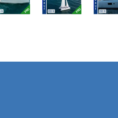
PRO
PRO
9
9
9
e Ihre Verbindung