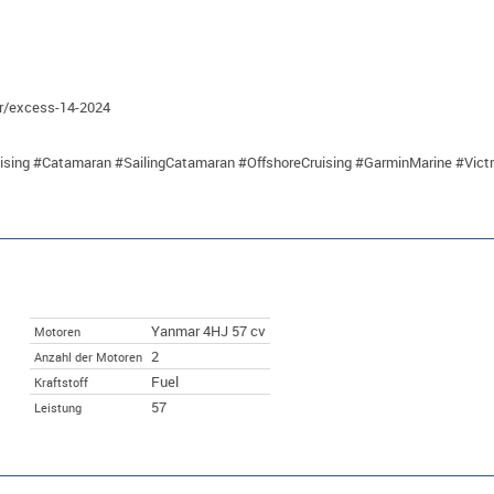
fr/excess-14-2024
ng #Catamaran #SailingCatamaran #OffshoreCruising #GarminMarine #Victr
Yanmar 4HJ 57 cv
Motoren
2
Anzahl der Motoren
Fuel
Kraftstoff
57
Leistung