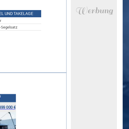
Werbung
EL UND TAKELAGE
r
-Segelsatz
N
499 000 €