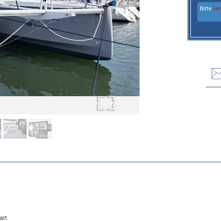
Bitte
ve
art