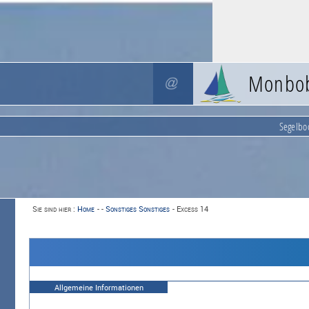
Monbo
Segelbo
Sie sind hier :
Home
-
-
Sonstiges Sonstiges
-
Excess 14
Allgemeine Informationen