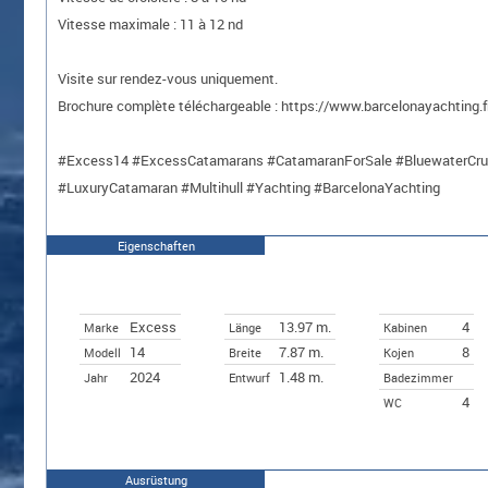
Vitesse maximale : 11 à 12 nd
Visite sur rendez-vous uniquement.
Brochure complète téléchargeable : https://www.barcelonayachting.
#Excess14 #ExcessCatamarans #CatamaranForSale #BluewaterCruisi
#LuxuryCatamaran #Multihull #Yachting #BarcelonaYachting
Eigenschaften
Excess
13.97 m.
4
Marke
Länge
Kabinen
14
7.87 m.
8
Modell
Breite
Kojen
2024
1.48 m.
Jahr
Entwurf
Badezimmer
4
WC
Ausrüstung