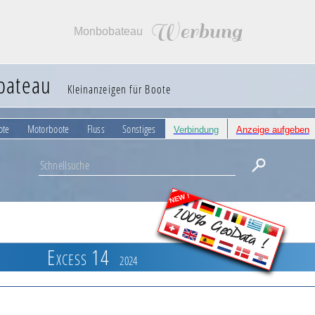
Werbung
Monbobateau
bateau
Kleinanzeigen für Boote
ote
Motorboote
Fluss
Sonstiges
Verbindung
Anzeige aufgeben
NEW !
100% GeoData !
Excess 14
2024