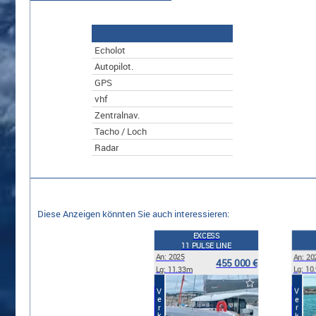
Echolot
Autopilot.
GPS
vhf
Zentralnav.
Tacho / Loch
Radar
Diese Anzeigen könnten Sie auch interessieren:
EXCESS
11 PULSE LINE
An: 2025
An: 20
455 000 €
Lg: 11.33m
Lg: 10
Verkauf
Verkauf