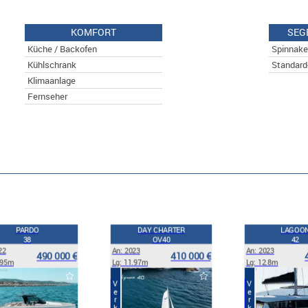
KOMFORT
SEG
Küche / Backofen
Spinnake
Kühlschrank
Standard
Klimaanlage
Fernseher
PARDO
DAY CHARTER
LAGOO
38
OV40
42
22
An: 2023
An: 2023
490 000 €
410 000 €
.95m
Lg: 11.97m
Lg: 12.8m
Verkauf
Verkauf