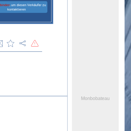
rbinden
, um diesen Verkäufer zu
kontaktieren
Monbobateau