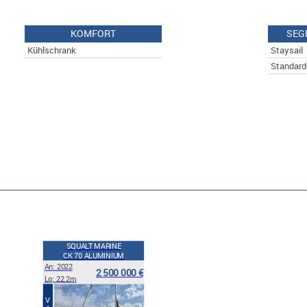
KOMFORT
SEG
Kühlschrank
Staysail
Standard
SQUALT MARINE
CK 70 ALUMINIUM
An: 2022
2 500 000 €
Lg: 22.2m