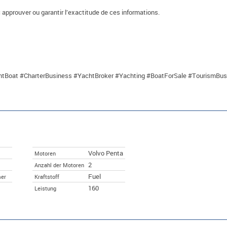
c approuver ou garantir l’exactitude de ces informations.
Boat #CharterBusiness #YachtBroker #Yachting #BoatForSale #TourismBus
Volvo Penta
Motoren
2
Anzahl der Motoren
Fuel
er
Kraftstoff
160
Leistung