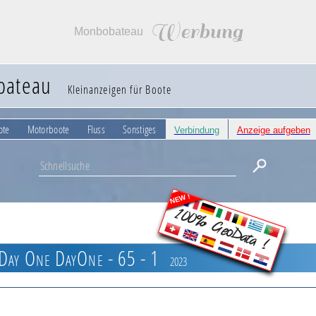
Werbung
Monbobateau
bateau
Kleinanzeigen für Boote
ote
Motorboote
Fluss
Sonstiges
Verbindung
Anzeige aufgeben
NEW !
100% GeoData !
Day One DayOne - 65 - 1
2023