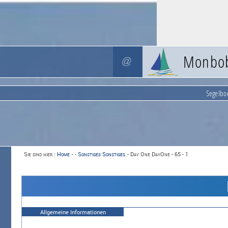
Monbo
Segelbo
Sie sind hier :
Home
-
-
Sonstiges Sonstiges
-
Day One DayOne - 65 - 1
Allgemeine Informationen