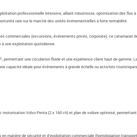
itation professionnelle intensive, alliant robustesse, optimisation des flux à 
unité rare sur le marché des unités événementielles à forte rentabilité.
ités commerciales (excursions, événements privés, corporate), ce catamaran de
à une exploitation quotidienne.
permettant une circulation fluide et une expérience client haut de gamme. La r
 une capacité idéale pour événements à grande échelle ou activités touristiques
 motorisation Volvo Penta (2 x 160 ch) et plan de voilure optimisé, permettant
 en matière de sécurité et d’exploitation commerciale (homologation transpor