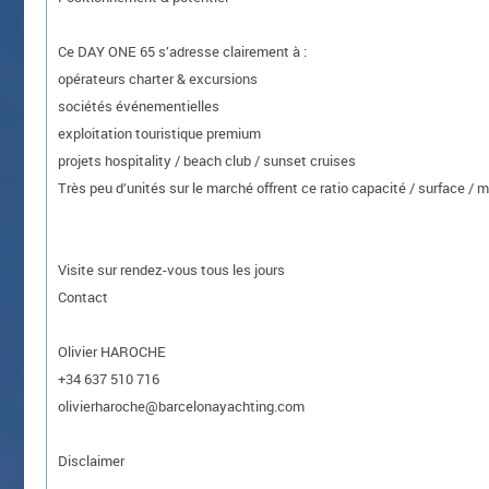
Ce DAY ONE 65 s’adresse clairement à :
opérateurs charter & excursions
sociétés événementielles
exploitation touristique premium
projets hospitality / beach club / sunset cruises
Très peu d’unités sur le marché offrent ce ratio capacité / surface / m
Visite sur rendez-vous tous les jours
Contact
Olivier HAROCHE
+34 637 510 716
olivierharoche@barcelonayachting.com
Disclaimer