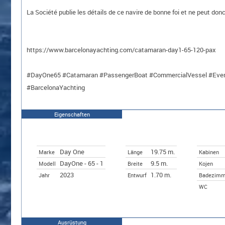
La Société publie les détails de ce navire de bonne foi et ne peut don
https://www.barcelonayachting.com/catamaran-day1-65-120-pax
#DayOne65 #Catamaran #PassengerBoat #CommercialVessel #Event
#BarcelonaYachting
Eigenschaften
Day One
19.75 m.
Marke
Länge
Kabinen
DayOne - 65 - 1
9.5 m.
Modell
Breite
Kojen
2023
1.70 m.
Jahr
Entwurf
Badezimm
WC
Ausrüstung