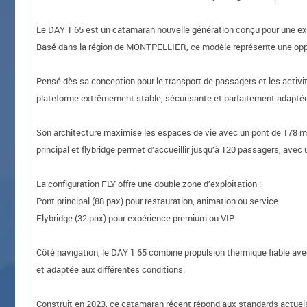
Le DAY 1 65 est un catamaran nouvelle génération conçu pour une explo
Basé dans la région de MONTPELLIER, ce modèle représente une opport
Pensé dès sa conception pour le transport de passagers et les activ
plateforme extrêmement stable, sécurisante et parfaitement adaptée 
Son architecture maximise les espaces de vie avec un pont de 178 m², 
principal et flybridge permet d’accueillir jusqu’à 120 passagers, avec
La configuration FLY offre une double zone d’exploitation :
Pont principal (88 pax) pour restauration, animation ou service
Flybridge (32 pax) pour expérience premium ou VIP
Côté navigation, le DAY 1 65 combine propulsion thermique fiable avec
et adaptée aux différentes conditions.
Construit en 2023, ce catamaran récent répond aux standards actuels