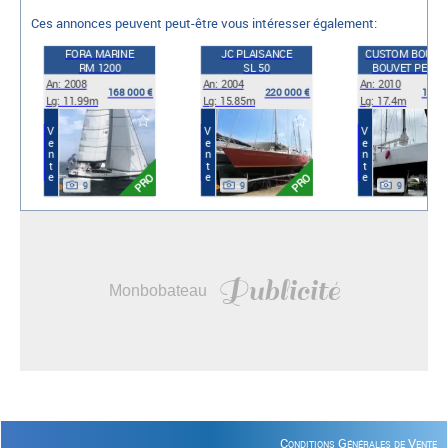
Ces annonces peuvent peut-être vous intéresser également:
FORA MARINE
JC PLAISANCE
CUSTOM BOUVE
RM 1200
SL 50
BOUVET PETIT 
An: 2008
An: 2004
An: 2010
168 000 €
220 000 €
199 0
Lg: 11.99m
Lg: 15.85m
Lg: 17.4m
Vente
Vente
Vente
PRO
PRO
9
9
9
Publicité
Monbobateau
Conditions Générales de Vente