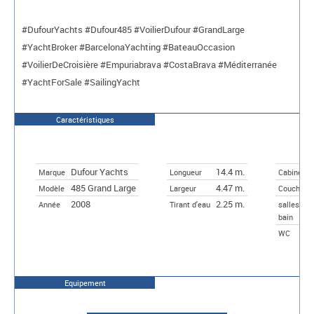
#DufourYachts #Dufour485 #VoilierDufour #GrandLarge
#YachtBroker #BarcelonaYachting #BateauOccasion
#VoilierDeCroisière #Empuriabrava #CostaBrava #Méditerranée
#YachtForSale #SailingYacht
Caractéristiques
Dufour Yachts
14.4 m.
Marque
Longueur
Cabines
485 Grand Large
4.47 m.
Modèle
Largeur
Couchett
2008
2.25 m.
Année
Tirant d'eau
salles de
bain
WC
Equipement