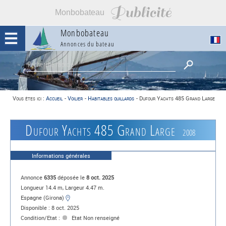
Publicité
Monbobateau
Monbobateau
Annonces du bateau
Vous êtes ici :
Accueil
-
Voilier
-
Habitables quillards
-
Dufour Yachts 485 Grand Large
Dufour Yachts 485 Grand Large
2008
Informations générales
Annonce
6335
déposée le
8 oct. 2025
Longueur 14.4 m, Largeur 4.47 m.
Espagne (Girona)
Disponible : 8 oct. 2025
Condition/Etat :
Etat Non renseigné