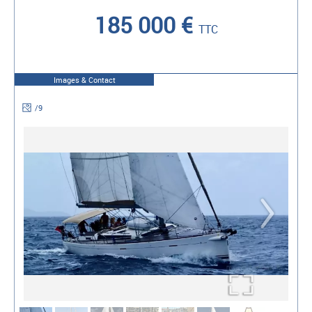
185 000 €
TTC
Images & Contact
/
9