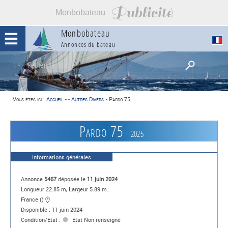
Publicité
Monbobateau
Monbobateau
Annonces du bateau
Vous êtes ici :
Accueil
-
-
Autres Divers
-
Pardo 75
Pardo 75
2025
Informations générales
Annonce
5467
déposée le
11 juin 2024
Longueur 22.85 m, Largeur 5.89 m.
France ()
Disponible : 11 juin 2024
Condition/Etat :
Etat Non renseigné