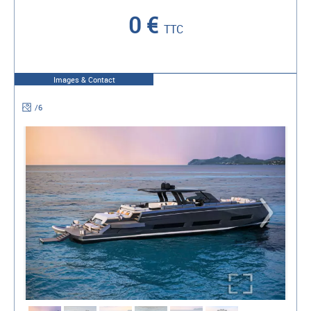
0 €
TTC
Images & Contact
/
6