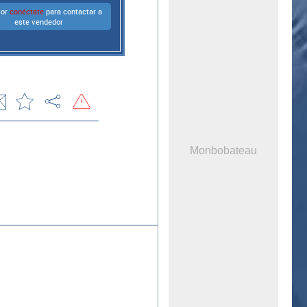
vor
conéctate
para contactar a
este vendedor
Monbobateau