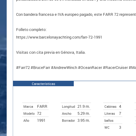
Con bandera francesa e IVA europeo pagado, este FARR 72 representa u
Folleto completo:
https://www.barcelonayachting.com/farr-72-1991
Visitas con cita previa en Génova, Italia.
#Farr72 #BruceFarr #AndrewWinch #OceanRacer #RacerCruiser #Max
Características
FARR
21.9 m.
4
Marca
Longitud
Cabinas
72
5.29 m.
7
Modelo
Ancho
Literas
1991
3.95 m.
Año
Borrador
baños
3
WC