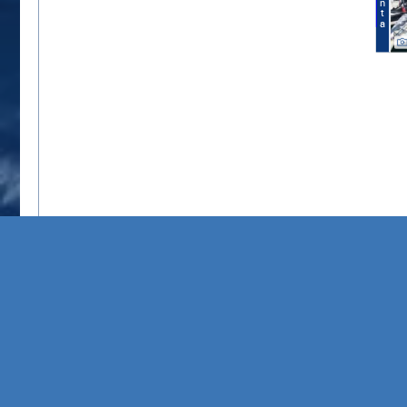
Venta
Lo sentimos, no se puede acceder al servidor, verifique su conexión
net::ERR_CONNECTION_REFUSED