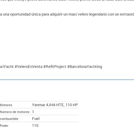
na oportunidad única para adquirir un maxi velero legendario con un extraordi
iYacht #VeleroEnVenta #RefitProject #BarcelonaYachting
Yanmar 4JH4-HTE, 110 HP
Motores
1
Número de motores
Fuel
combustible
110
Poder