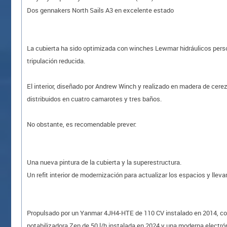
Dos gennakers North Sails A3 en excelente estado
La cubierta ha sido optimizada con winches Lewmar hidráulicos perso
tripulación reducida.
El interior, diseñado por Andrew Winch y realizado en madera de cere
distribuidos en cuatro camarotes y tres baños.
No obstante, es recomendable prever:
Una nueva pintura de la cubierta y la superestructura.
Un refit interior de modernización para actualizar los espacios y lle
Propulsado por un Yanmar 4JH4-HTE de 110 CV instalado en 2014, co
potabilizadora Zen de 50 l/h instalada en 2024 y una moderna electr