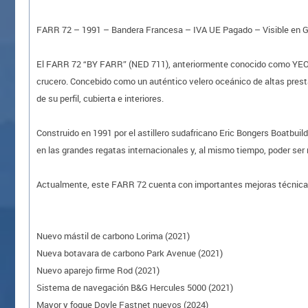
FARR 72 – 1991 – Bandera Francesa – IVA UE Pagado – Visible en Gé
El FARR 72 “BY FARR” (NED 711), anteriormente conocido como YEOM
crucero. Concebido como un auténtico velero oceánico de altas prest
de su perfil, cubierta e interiores.
Construido en 1991 por el astillero sudafricano Eric Bongers Boatbuil
en las grandes regatas internacionales y, al mismo tiempo, poder ser 
Actualmente, este FARR 72 cuenta con importantes mejoras técnica
Nuevo mástil de carbono Lorima (2021)
Nueva botavara de carbono Park Avenue (2021)
Nuevo aparejo firme Rod (2021)
Sistema de navegación B&G Hercules 5000 (2021)
Mayor y foque Doyle Fastnet nuevos (2024)