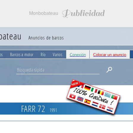
Publicidad
Monbobateau
bateau
Anuncios de barcos
os
Barcos a motor
Río
Varios
Conexión
Colocar un anuncio
NEW !
100% GeoData !
FARR 72
1991