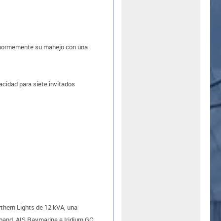
o enormemente su manejo con una
acidad para siete invitados
thern Lights de 12 kVA, una
dband, AIS Raymarine e Iridium GO.