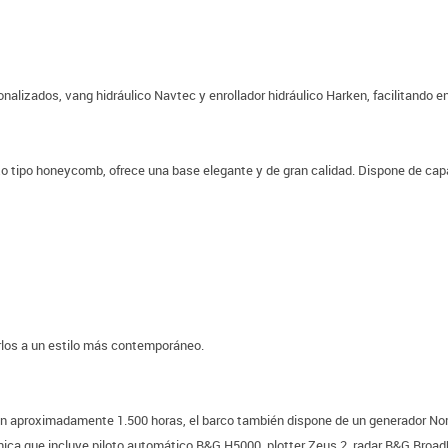
nalizados, vang hidráulico Navtec y enrollador hidráulico Harken, facilitand
zo tipo honeycomb, ofrece una base elegante y de gran calidad. Dispone de cap
varlos a un estilo más contemporáneo.
n aproximadamente 1.500 horas, el barco también dispone de un generador Nor
ónica que incluye piloto automático B&G H5000, plotter Zeus 2, radar B&G Broa