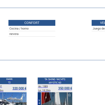
CONFORT
VE
Cocina / horno
Juego de
nevera
FARR
TA SHING YACHTS
72
MYSTIC 60
91
An: 1989
320 000 €
350 000 €
.9m
Lg: 18.29m