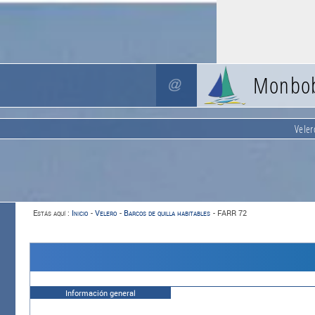
Monbo
Veler
Estás aquí :
Inicio
-
Velero
-
Barcos de quilla habitables
-
FARR 72
Información general