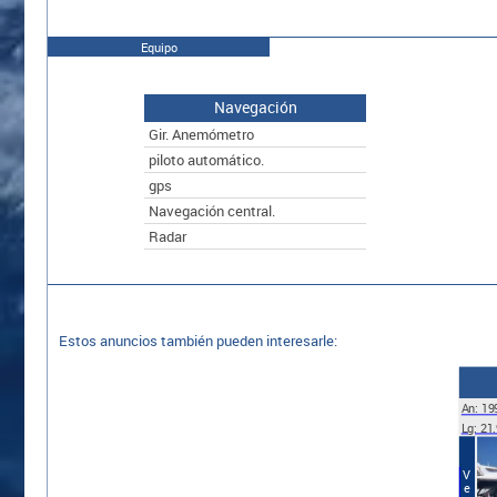
Equipo
Navegación
Gir. Anemómetro
piloto automático.
gps
Navegación central.
Radar
Estos anuncios también pueden interesarle:
An: 19
Lg: 21