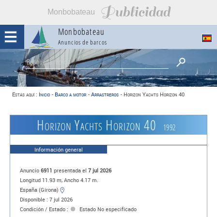
Publicidad
Monbobateau
Monbobateau
Anuncios de barcos
Estás aquí :
Inicio
-
Barco a motor
-
Arrastreros
-
Horizon Yachts Horizon 40
Horizon Yachts Horizon 40
1992
Información general
Anuncio
6911
presentada el
7 jul 2026
Longitud 11.93 m, Ancho 4.17 m.
España (Girona)
Disponible : 7 jul 2026
Condición / Estado :
Estado No especificado