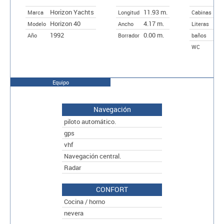
Horizon Yachts
11.93 m.
2
Marca
Longitud
Cabinas
Horizon 40
4.17 m.
4
Modelo
Ancho
Literas
1992
0.00 m.
Año
Borrador
baños
2
WC
Equipo
Navegación
piloto automático.
gps
vhf
Navegación central.
Radar
CONFORT
Cocina / horno
nevera