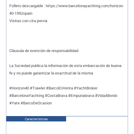
Folleto descargable : https://www.barcelonayachting.com/horizon-
40-1992spain
Visitas con cita previa
Cláusula de exención de responsabilidad
La Sociedad publica la información de esta embarcación de buena
fe y no puede garantizar la exactitud de la misma
#Horizon40 #Trawler #BarcoEnVenta #YachtBroker
#BarcelonaYachting #CostaBrava #Empuriabrava #VidaABordo
#Yate #BarcoDeOcasion
Características